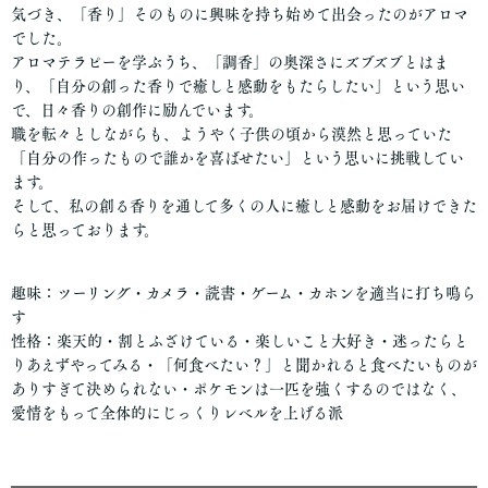
気づき、「香り」そのものに興味を持ち始めて出会ったのがアロマ
でした。
アロマテラピーを学ぶうち、「調香」の奥深さにズブズブとはま
り、「自分の創った香りで癒しと感動をもたらしたい」という思い
で、日々香りの創作に励んでいます。
職を転々としながらも、ようやく子供の頃から漠然と思っていた
「自分の作ったもので誰かを喜ばせたい」という思いに挑戦してい
ます。
そして、私の創る香りを通して多くの人に癒しと感動をお届けできた
らと思っております。
趣味：ツーリング・カメラ・読書・ゲーム・カホンを適当に打ち鳴ら
す
性格：楽天的・割とふざけている・楽しいこと大好き・迷ったらと
りあえずやってみる・「何食べたい？」と聞かれると食べたいものが
ありすぎて決められない・ポケモンは一匹を強くするのではなく、
愛情をもって全体的にじっくりレベルを上げる派