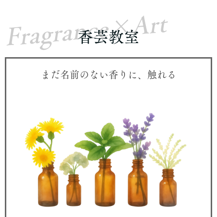
Fragrance×Art
香芸教室
まだ名前のない香りに、触れる