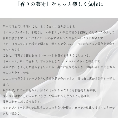
「香りの芸術」をもっと楽しく気軽に
単一の精油だけを嗅いでも、もちろんいい香りがします。
「オレンジスイート」を嗅ぐと、その水々しい果実の甘さと酸味、そしてほんの少しの
苦味を感じます。それはまるで、目の前にオレンジがあるかのような体験です。
また、はつらつとした様子や明るさ、優しさや安心など、目には見えない景色を想像さ
せてくれます。
これに、料理でも使われる「ローレル」を混ぜるとどうでしょうか。
「ローレル」単一の香りは、すっきりとしたハーバルスパイシーな香りです。
非常にすっきりとした鋭さをもちながら、奥には重厚感もあり、薄暗い森の中を想像さ
せるような香りです。
この二つの異なるイメージをもつ精油を混ぜ合わせると、目の前に広がる景色が一変し
ます。
爽やかで、ほのかに明るく、薄くモヤがかかったような神秘的な森の中。
深い木々の中に分け入ったような、背筋がピンとなるような雰囲気。
枝葉の間から薄く差す陽射し。
オレンジスイート単体では出すことのできない神秘さ。ローレル単体では出すことので
きない暖かさ。